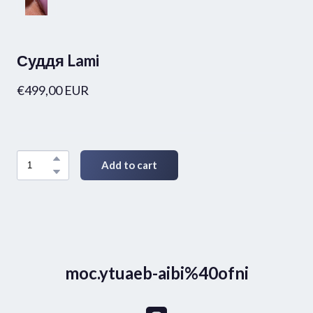
Суддя Lami
€499,00 EUR
Add to cart
moc.ytuaeb-aibi%40ofni