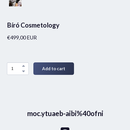
Bíró Cosmetology
€499,00 EUR
Add to cart
moc.ytuaeb-aibi%40ofni